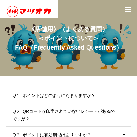
《
店
舗
用
》
（
よ
く
あ
る
質
問
）
＜
ポ
イ
ン
ト
に
つ
い
て
＞
F
A
Q
（
F
r
e
q
u
e
n
t
l
y
A
s
k
e
d
Q
u
e
s
t
i
o
n
s
）
Q１. ポイントはどのようにたまりますか？
Q２. QRコードが印字されていないレシートがあるの
ですが？
Q３. ポイントに有効期限はありますか？