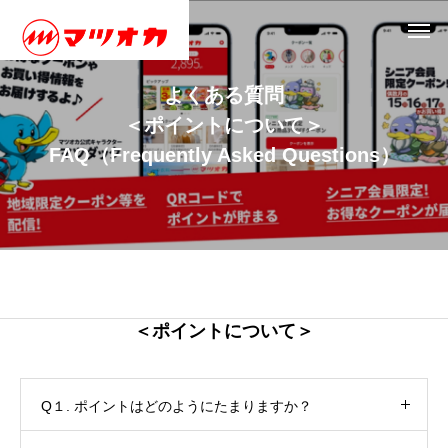
よ
く
あ
る
質
問
＜
ポ
イ
ン
ト
に
つ
い
て
＞
F
A
Q
（
F
r
e
q
u
e
n
t
l
y
A
s
k
e
d
Q
u
e
s
t
i
o
n
s
）
＜ポイントについて＞
Q１. ポイントはどのようにたまりますか？