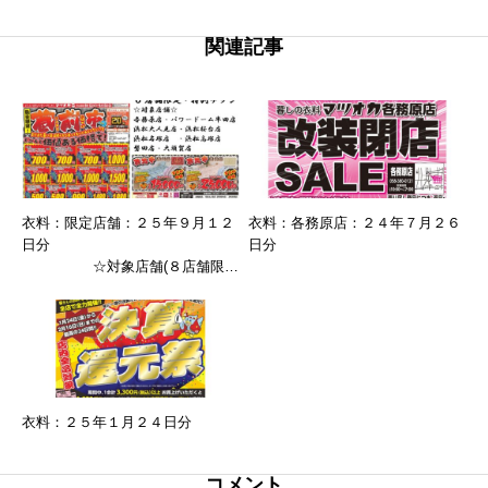
関連記事
衣料：限定店舗：２５年９月１２
衣料：各務原店：２４年７月２６
日分
日分
☆対象店舗(８店舗限
定)☆
各務原店・
パワードーム半田店・浜松大人見
店・浜松桜台店
浜松名塚店・浜松高塚店・磐田
店・大須賀店
衣料：２５年１月２４日分
コメント