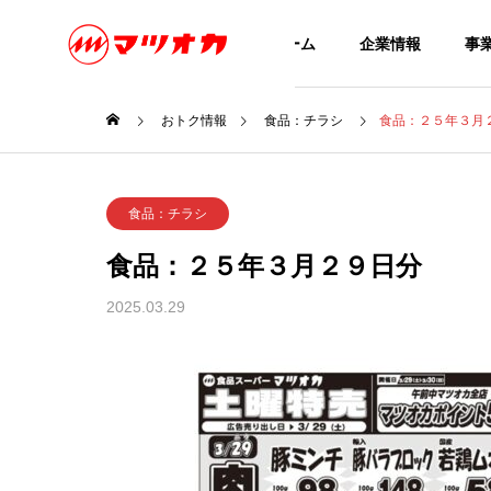
ホーム
企業情報
事
おトク情報
食品：チラシ
食品：２５年３月
食品：チラシ
衣料：
GREETIN
食品：チラシ
ごあいさつ
食品：２５年３月２９日分
OTOKU
COMPANY
SERVICE
おトクな情報
2025.03.29
企業情報
事業内容
CONTACT
日分
食品：２６年８月１日分
衣料：
お問い合わせ
APPARE
衣料品スーパ