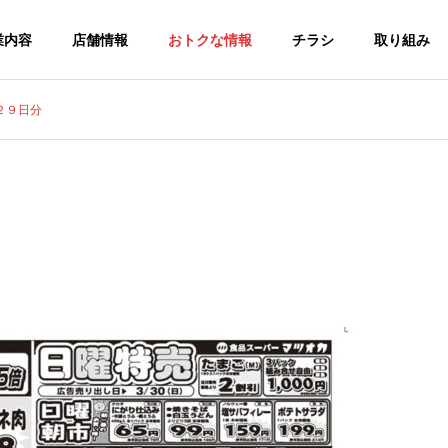
業内容
店舗情報
おトクな情報
チラシ
取り組み
２９日分
チラシ
食品：チラシ
G
GROUP
グループ会社
HISTORY
２６年７月３１日分
食品：２６年７月２５日分
沿革
L
FOOD
ー
食品スーパ