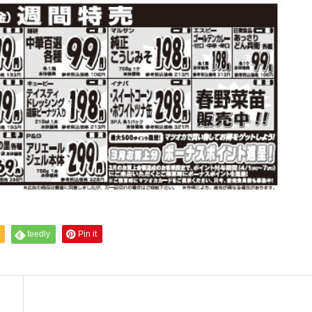
feedly
Pin it