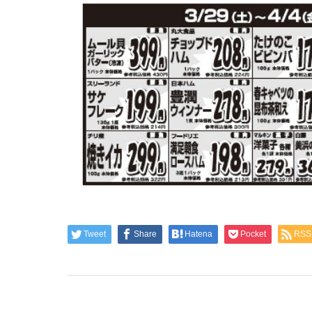
Tweet
Share
Hatena
Pocket
RSS