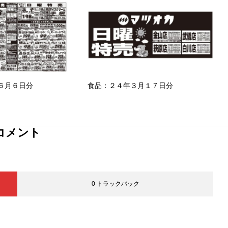
６月６日分
食品：２４年３月１７日分
コメント
0 トラックバック