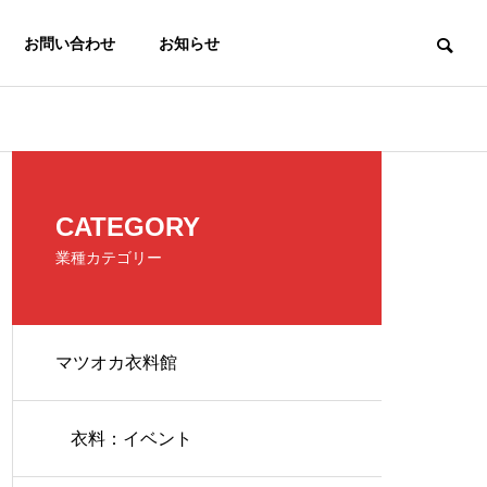
お問い合わせ
お知らせ
衣料：チラシ
衣料：チラシ
OUTLINE
CATEGORY
会社概要
業種カテゴリー
マツオカ衣料館
PHILOSOPHY
衣料：２６年７月２４日：店
衣料：２６年
企業理念
舗限定版！
衣料：イベント
ー