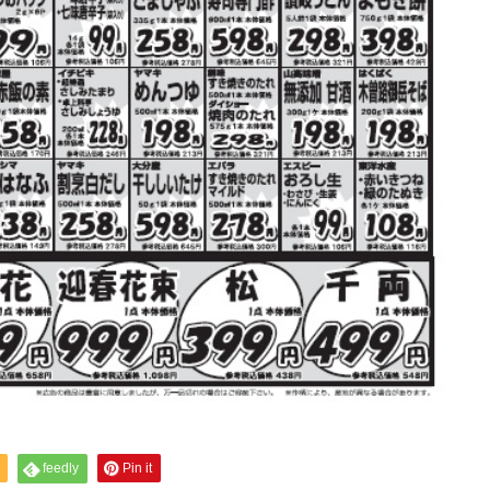
feedly
Pin it