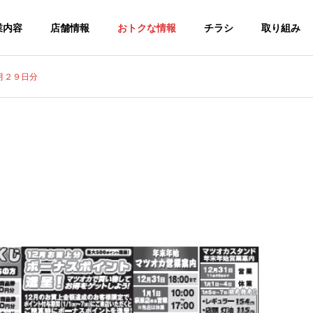
業内容
店舗情報
おトクな情報
チラシ
取り組み
月２９日分
食品：チラシ
G
GROUP
グループ会社
HISTORY
２６年８月７日：店舗
食品：２６年８月１日分
沿革
大野店・武豊店
L
FOOD
ー
食品スーパ