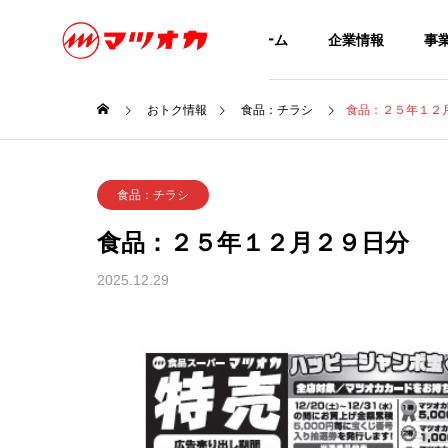
ホーム
企業情報
事
おトク情報
食品：チラシ
食品：２５年１２
全て
全て
GREETIN
食品：チラシ
ごあいさつ
食品：２５年１２月２９日分
OTOKU
COMPANY
SERVICE
おトクな情報
2025.12.29
企業情報
事業内容
CONTACT
日：店
食品：２６年８月８日分
衣料：
お問い合わせ
限定：
APPARE
衣料品スーパ