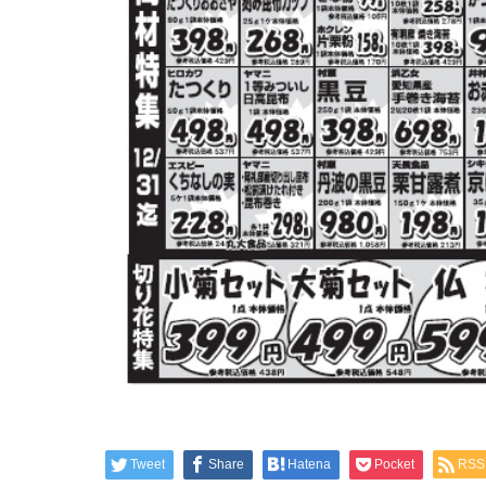
Tweet
Share
Hatena
Pocket
RSS