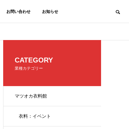
お問い合わせ
お知らせ
衣料：チラシ
食品：チラシ
OUTLINE
CATEGORY
会社概要
業種カテゴリー
マツオカ衣料館
PHILOSOPHY
衣料：２６年７月３１日分
食品：２６年
企業理念
衣料：イベント
ー