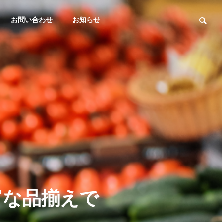
お問い合わせ
お知らせ
食品：チラシ
衣料：チラシ
OUTLINE
会社概要
PHILOSOPHY
食品：２６年７月２５日分
衣料：２６年
企業理念
舗限定版！
富
な
品
揃
え
で
ー