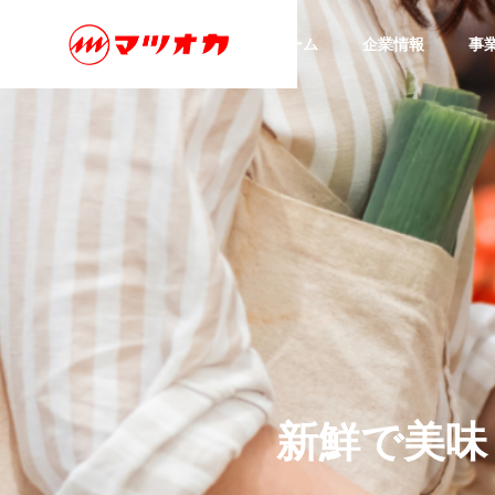
ホーム
企業情報
事
全て
食品：
GREETIN
ごあいさつ
OTOKU
COMPANY
SERVICE
おトクな情報
企業情報
事業内容
CONTACT
日分
衣料：２６年８月７日：店舗
食品：
お問い合わせ
限定：大野店・武豊店
新
鮮
衣
で
料
美
品
味
APPARE
衣料品スーパ