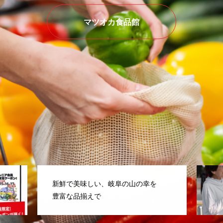
マツオカ食品館
衣料品から布団まで何でも揃う便
利なお店