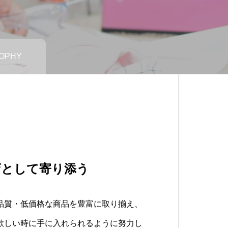
SOPHY
Y
店として寄り添う
新たな企業価値の創造
ためにあり、
共に栄える
品質・低価格な商品を豊富に取り揃え、
衣食分野で新たな企業価値を創造するこ
お客様の笑顔を最優先に考え、そのため
欲しい時に手に入れられるように努力し
私たちは、お客様が「欲しいものを欲し