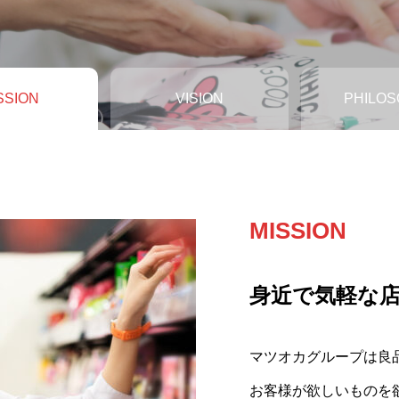
SSION
VISION
PHILO
MISSION
VISION
PHILOSOPH
身近で気軽な
衣食分野での
店はお客様の
店は従業員と
マツオカグループは良
マツオカグループは、
マツオカグループは、
お客様が欲しいものを
とを目指しています。