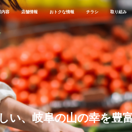
業内容
店舗情報
おトクな情報
チラシ
取り組み
チラシ
衣料：チラシ
G
GROUP
グループ会社
HISTORY
２６年８月１日分
衣料：２６年７月３１日分
沿革
し
い
、
岐
阜
の
山
の
幸
を
豊
L
FOOD
ー
食品スーパ